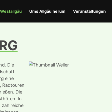
Westallgäu
Ums Allgäu herum
Veranstaltungen
ERG
nd. Die
dschaft
rg eine
n, Radtouren
ießen. Die
sthöfen. In
 zahlreiche