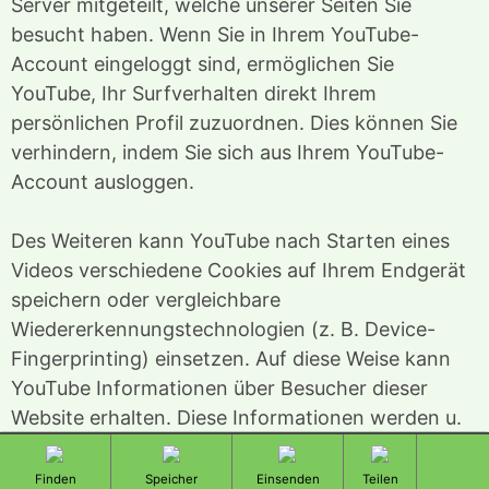
Server mitgeteilt, welche unserer Seiten Sie
besucht haben. Wenn Sie in Ihrem YouTube-
Account eingeloggt sind, ermöglichen Sie
YouTube, Ihr Surfverhalten direkt Ihrem
persönlichen Profil zuzuordnen. Dies können Sie
verhindern, indem Sie sich aus Ihrem YouTube-
Account ausloggen.
Des Weiteren kann YouTube nach Starten eines
Videos verschiedene Cookies auf Ihrem Endgerät
speichern oder vergleichbare
Wiedererkennungstechnologien (z. B. Device-
Fingerprinting) einsetzen. Auf diese Weise kann
YouTube Informationen über Besucher dieser
Website erhalten. Diese Informationen werden u.
a. verwendet, um Videostatistiken zu erfassen, die
totop
Gespeicherte
Teilen
Anwenderfreundlichkeit zu verbessern und
Freizeittipp-
Ausflugsziel