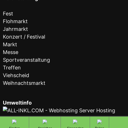
Fest
Flohmarkt
Jahrmarkt
Konzert / Festival
Markt
Messe
Sportveranstaltung
Treffen
Viehscheid
Weihnachtsmarkt
Umweltinfo
totop
Diese Seite wird von All-inkl.com gehostet. Der
Gespeicherte
Teilen