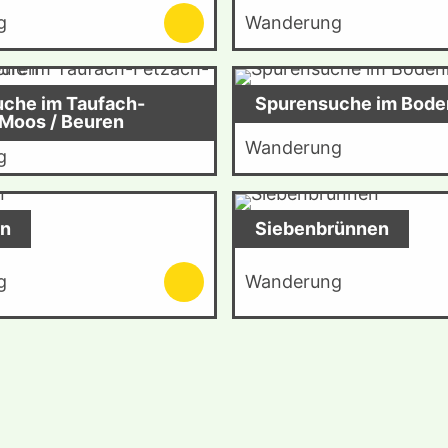
g
Wanderung
che im Taufach-
Spurensuche im Bod
Moos / Beuren
Wanderung
g
rn
Siebenbrünnen
g
Wanderung