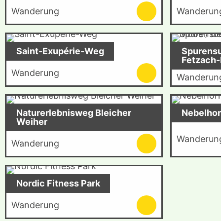
Wanderung
Wanderun
Saint-Exupérie-Weg
Spurensu
Fetzach-
Wanderung
Wanderun
Naturerlebnisweg Bleicher
Nebelho
Weiher
Wanderun
Wanderung
Nordic Fitness Park
Wanderung