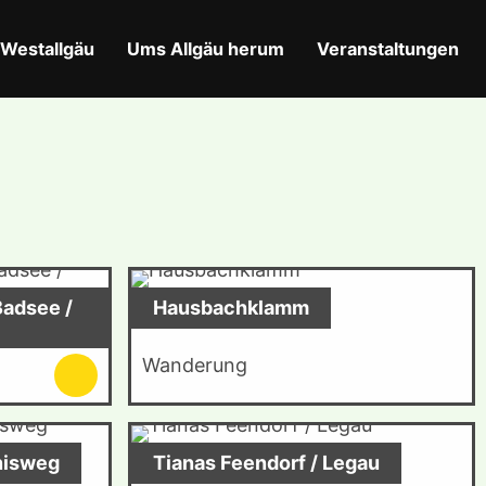
Westallgäu
Ums Allgäu herum
Veranstaltungen
adsee /
Hausbachklamm
Wanderung
nisweg
Tianas Feendorf / Legau