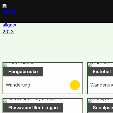
Hängebrücke
Eistobel
Wanderung
Wanderun
Flussraum Iller / Legau
Seealps