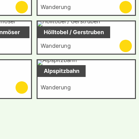
Wanderung
enmöser
Hölltobel / Gerstruben
Wanderung
Alpspitzbahn
Wanderung