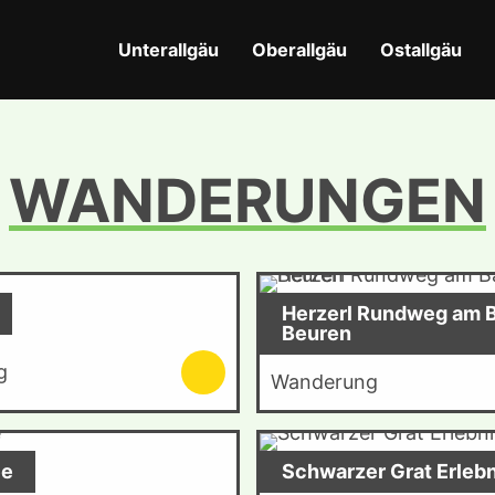
Unterallgäu
Oberallgäu
Ostallgäu
WANDERUNGEN
Herzerl Rundweg am B
Beuren
g
Wanderung
ee
Schwarzer Grat Erleb