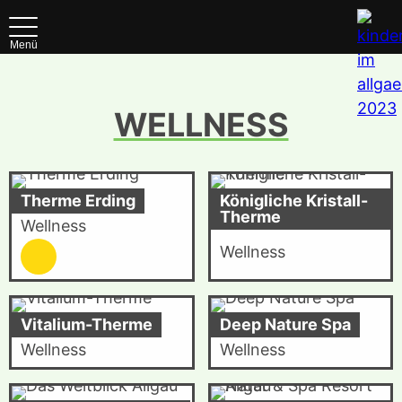
Menü
WELLNESS
Therme Erding
Königliche Kristall-
Therme
Wellness
Wellness
Vitalium-Therme
Deep Nature Spa
Wellness
Wellness