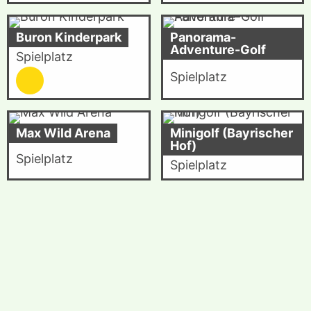
Buron Kinderpark
Panorama-
Adventure-Golf
Spielplatz
Spielplatz
Max Wild Arena
Minigolf (Bayrischer
Hof)
Spielplatz
Spielplatz