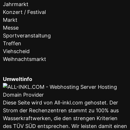
Jahrmarkt
Konzert / Festival
Markt
Messe
Sportveranstaltung
Treffen
Viehscheid
Weihnachtsmarkt
Umweltinfo
Diese Seite wird von All-inkl.com gehostet. Der
Strom der Rechenzentren stammt zu 100% aus
Wasserkraftwerken, die den strengen Kriterien
des TÜV SÜD entsprechen. Wir leisten damit einen