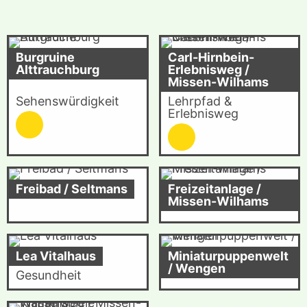
Burgruine
Carl-Hirnbein-
Alttrauchburg
Erlebnisweg /
Missen-Wilhams
Sehenswürdigkeit
Lehrpfad &
Erlebnisweg
Freibad / Seltmans
Freizeitanlage /
Missen-Wilhams
Lea Vitalhaus
Miniaturpuppenwelt
/ Wengen
Gesundheit