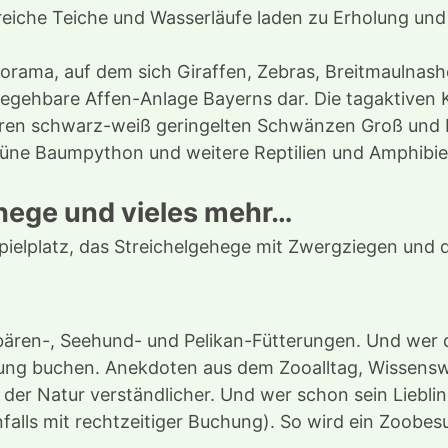
reiche Teiche und Wasserläufe laden zu Erholung und
norama, auf dem sich Giraffen, Zebras, Breitmaulna
r begehbare Affen-Anlage Bayerns dar. Die tagaktive
ren schwarz-weiß geringelten Schwänzen Groß und Kl
rüne Baumpython und weitere Reptilien und Amphibie
ehege und vieles mehr…
pielplatz, das Streichelgehege mit Zwergziegen und d
ebären-, Seehund- und Pelikan-Fütterungen. Und wer 
ung buchen. Anekdoten aus dem Zooalltag, Wissensw
r Natur verständlicher. Und wer schon sein Liebling
nfalls mit rechtzeitiger Buchung). So wird ein Zoobe