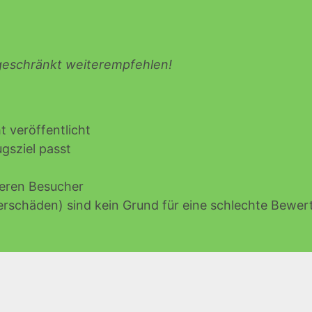
ngeschränkt weiterempfehlen!
 veröffentlicht
gsziel passt
deren Besucher
rschäden) sind kein Grund für eine schlechte Bewer