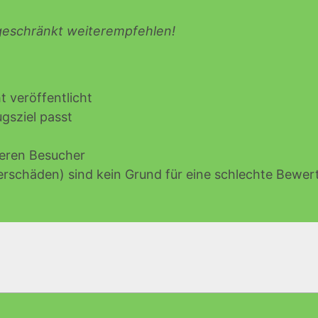
ngeschränkt weiterempfehlen!
 veröffentlicht
gsziel passt
deren Besucher
rschäden) sind kein Grund für eine schlechte Bewer