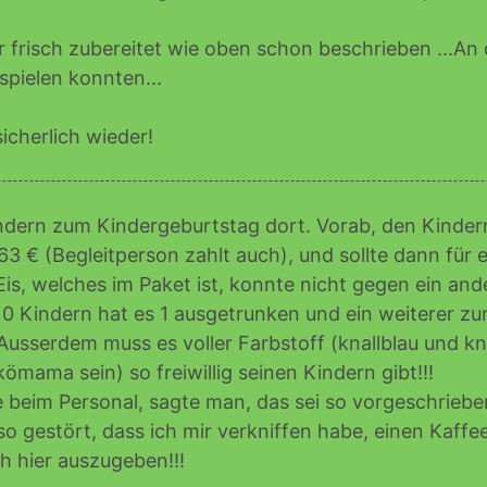
 frisch zubereitet wie oben schon beschrieben ...An 
pielen konnten...
cherlich wieder!
ndern zum Kindergeburtstag dort. Vorab, den Kindern h
 163 € (Begleitperson zahlt auch), und sollte dann fü
-Eis, welches im Paket ist, konnte nicht gegen ein and
0 Kindern hat es 1 ausgetrunken und ein weiterer zu
usserdem muss es voller Farbstoff (knallblau und kna
ömama sein) so freiwillig seinen Kindern gibt!!!
 beim Personal, sagte man, das sei so vorgeschrieben
so gestört, dass ich mir verkniffen habe, einen Kaff
ch hier auszugeben!!!