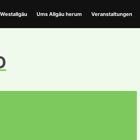
Westallgäu
Ums Allgäu herum
Veranstaltungen
D