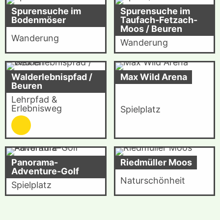
Spurensuche im
Spurensuche im
Bodenmöser
Taufach-Fetzach-
Moos / Beuren
Wanderung
Wanderung
Walderlebnispfad /
Max Wild Arena
Beuren
Lehrpfad &
Erlebnisweg
Spielplatz
Panorama-
Riedmüller Moos
Adventure-Golf
Naturschönheit
Spielplatz