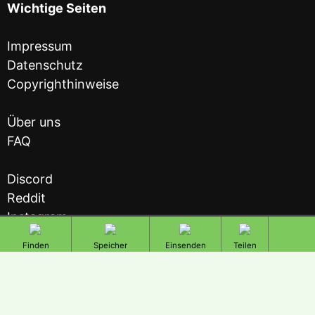
Wichtige Seiten
Impressum
Datenschutz
Copyrighthinweise
Über uns
FAQ
Discord
Reddit
Instagram
totop
Gespeicherte
Teilen
Freizeittipp-
Ausflugsziel
Freizeittipps
© 2026 Marcus Hasse. Alle Rechte vorbehalten.
Finder
einsenden